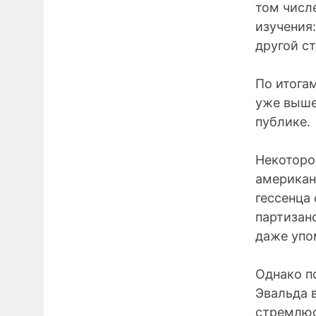
том числ
изучения:
другой с
По итога
уже выше
публике.
Некоторо
американ
гессенца 
партизан
даже упо
Однако п
Эвальда 
стремлюс