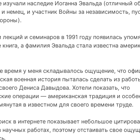
е изучали наследие Иоганна Эвальда (отличный о
 и немец, и участник Войны за независимость, пус
тороны).
м лекций и семинаров в 1991 году появилась упом
 книга, а фамилия Эвальда стала известна амери
е время у меня складывалось ощущение, что офи
ская военная история пыталась сделать из работ
своего Дениса Давыдова. Хотели показать, что
ские операции — американская традиция и особе
мянутая в известном для своего времени труде.
оиск в интернете показывает небольшое цитиров
в научных работах, поэтому отстаивать свое ощущ
ь.