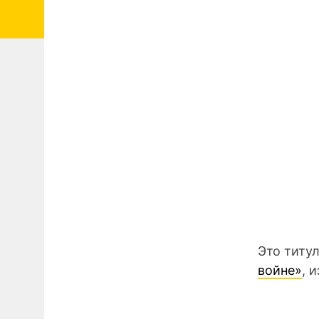
Это титу
войне»
, 