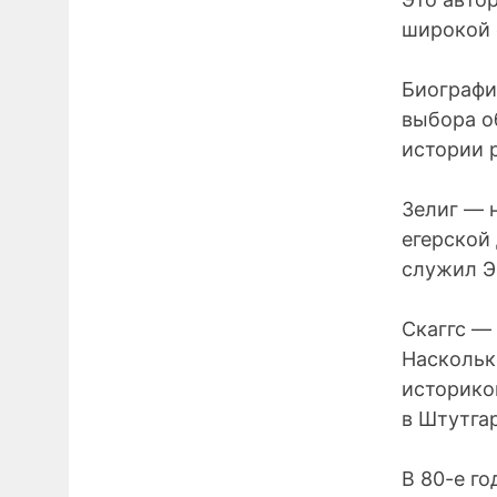
широкой 
Биографи
выбора о
истории 
Зелиг — 
егерской 
служил Э
Скаггс — 
Наскольк
историко
в Штутгар
В 80-е го