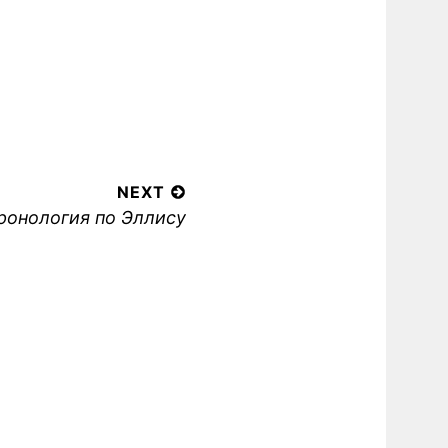
NEXT
ext
ронология по Эллису
ost: