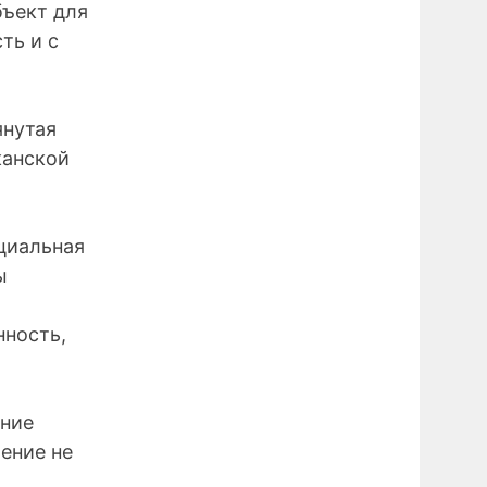
бъект для
ть и с
янутая
канской
циальная
ы
нность,
ание
ение не