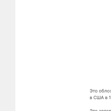
Это обл
в США в 1
Это авто