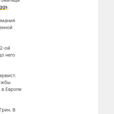
aggs
.
имания
енной
 2-ой
до него
ервист.
лужбы
 в Европе
Грин. В